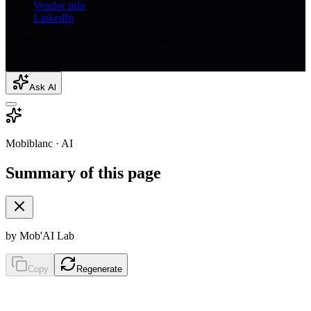
Vendor info
LinkedIn
© 2026 Mobiblanc — Part of Arrabet Holding
Go Further
Ask AI
Mobiblanc · AI
Summary of this page
by Mob'AI Lab
Copy
Regenerate