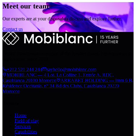
Meet our team
Our experts are at your disposal to discuss and explore further.
Contact us
Digital transformation engine of the Arrabet group. From strategy to
deployment, since 2010.
+212 521 244 244
sayhello@mobiblanc.com
MOBIBLANC — 4 Lot. La Colline 1, Entrée A, RDC,
Casablanca 20100 Morocco
ARRABET HOLDING — Imm 6 B,
Résidence Occitania, n° 34 Bd des Clubs, Casablanca 20220
Morocco
Explore
Home
Field of play
Services
Capabilities