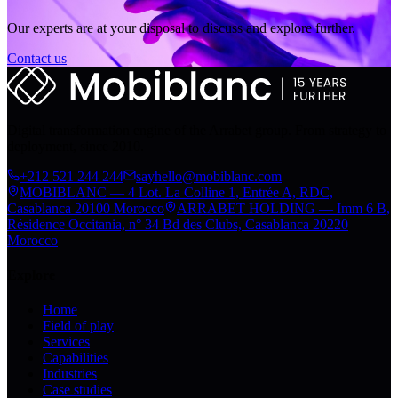
Our experts are at your disposal to discuss and explore further.
Contact us
Digital transformation engine of the Arrabet group. From strategy to
deployment, since 2010.
+212 521 244 244
sayhello@mobiblanc.com
MOBIBLANC — 4 Lot. La Colline 1, Entrée A, RDC,
Casablanca 20100 Morocco
ARRABET HOLDING — Imm 6 B,
Résidence Occitania, n° 34 Bd des Clubs, Casablanca 20220
Morocco
Explore
Home
Field of play
Services
Capabilities
Industries
Case studies