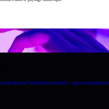
deployment, since 2010.
a 20100 Morocco
ARRABET HOLDING — Imm 6 B, Résidence Occita