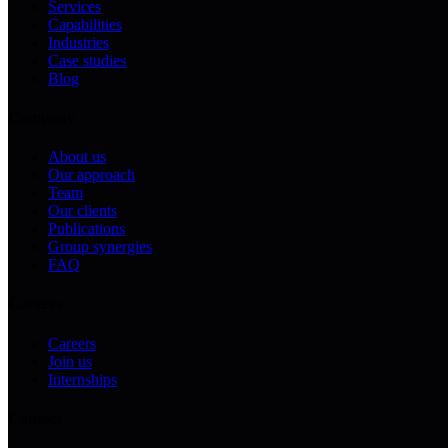
Services
Capabilities
Industries
Case studies
Blog
Company
About us
Our approach
Team
Our clients
Publications
Group synergies
FAQ
Careers
Careers
Join us
Internships
Contact