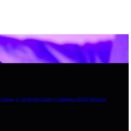
nia, n° 34 Bd des Clubs, Casablanca 20220 Morocco