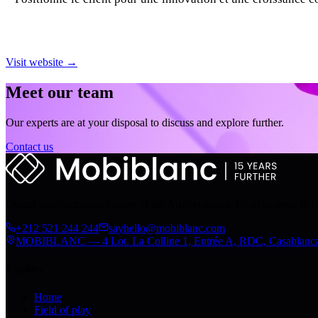
Visit website →
Meet our team
Our experts are at your disposal to discuss and explore further.
Contact us
Digital transformation engine of the Arrabet group. From strategy to 
+212 521 244 244
sayhello@mobiblanc.com
MOBIBLANC — 4 Lot. La Colline 1, Entrée A, RDC, Casablanc
Explore
Home
Field of play