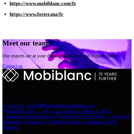
https://www.mobiblanc.com/fr
https://www.foster.ma/fr
Meet our team
Our experts are at your disposal to discuss and explore further.
Contact us
Digital transformation engine of the Arrabet group. From strategy to
deployment, since 2010.
+212 521 244 244
sayhello@mobiblanc.com
MOBIBLANC — 4 Lot. La Colline 1, Entrée A, RDC,
Casablanca 20100 Morocco
ARRABET HOLDING — Imm 6 B,
Résidence Occitania, n° 34 Bd des Clubs, Casablanca 20220
Morocco