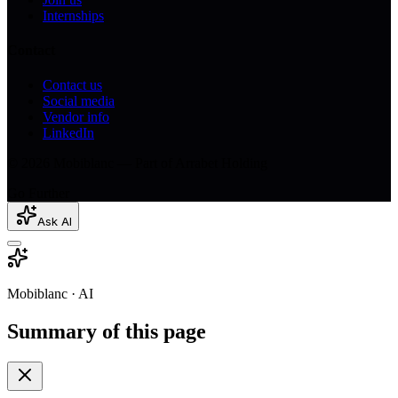
Internships
Contact
Contact us
Social media
Vendor info
LinkedIn
© 2026 Mobiblanc — Part of Arrabet Holding
Go Further
Ask AI
Mobiblanc · AI
Summary of this page