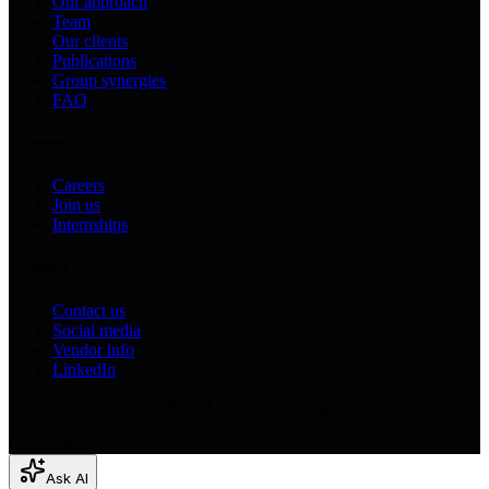
Our approach
Team
Our clients
Publications
Group synergies
FAQ
Careers
Careers
Join us
Internships
Contact
Contact us
Social media
Vendor info
LinkedIn
© 2026 Mobiblanc — Part of Arrabet Holding
Go Further
Ask AI