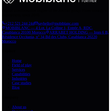
Digital transformation engine of the Arrabet group. From strategy to
deployment, since 2010.
+212 521 244 244
sayhello@mobiblanc.com
MOBIBLANC — 4 Lot. La Colline 1, Entrée A, RDC,
Casablanca 20100 Morocco
ARRABET HOLDING — Imm 6 B,
Résidence Occitania, n° 34 Bd des Clubs, Casablanca 20220
Morocco
Explore
Home
Field of play
Services
Capabilities
Industries
Case studies
Blog
Company
About us