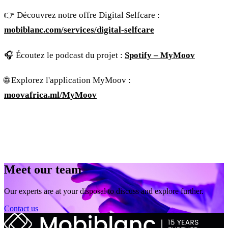
👉 Découvrez notre offre Digital Selfcare :
mobiblanc.com/services/digital-selfcare
🎧 Écoutez le podcast du projet :
Spotify – MyMoov
🌐 Explorez l'application MyMoov :
moovafrica.ml/MyMoov
Meet our team
Our experts are at your disposal to discuss and explore further.
Contact us