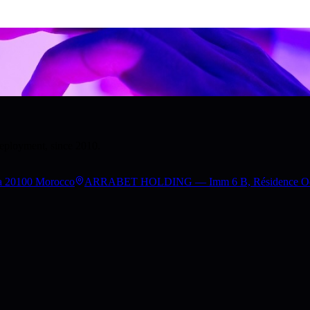
deployment, since 2010.
a 20100 Morocco
ARRABET HOLDING — Imm 6 B, Résidence Occita