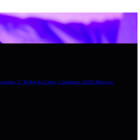
nia, n° 34 Bd des Clubs, Casablanca 20220 Morocco