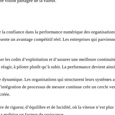
e vision partagée de la valeur.
r la confiance dans la performance numérique des organisations
ésente un avantage compétitif réel. Les entreprises qui parvienn
er les coûts d’exploitation et d’assurer une meilleure continui
 réagir, à piloter plutôt qu’à subir. La performance devient ains
te dynamique. Les organisations qui structurent leurs systèmes 
s, l’intégration de processus de mesure continue crée un cercle v
créée.
re de rigueur, d’équilibre et de lucidité, où la vitesse n’est plu
a maîtrise un facteur de croissance.