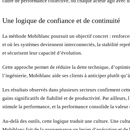
cadre de performance collective, où chaque acteur agit avec un
Une logique de confiance et de continuité
La méthode Mobiblanc poursuit un objectif concret : renforce
et où les systèmes deviennent interconnectés, la stabilité repr
et sécurisent leur capacité d’évolution.
Cette approche permet de réduire la dette technique, d’optimis
l’ingénierie, Mobiblanc aide ses clients à anticiper plutôt qu’à
Les résultats observés dans plusieurs secteurs confirment cet
gains significatifs de fiabilité et de productivité. Par ailleur
stimule la performance, et la performance consolide la valeur 
Au-delà des outils, cette logique traduit une culture. Une cultu
Mobiblanc fait de la gouvernance un levier d’exécution et de l