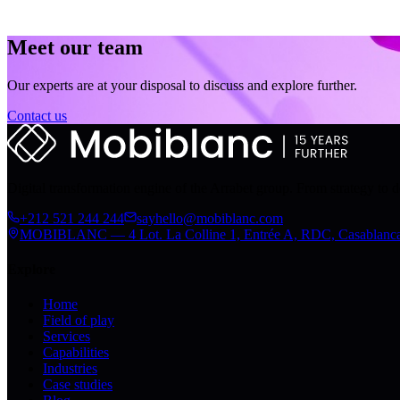
Meet our team
Our experts are at your disposal to discuss and explore further.
Contact us
Digital transformation engine of the Arrabet group. From strategy to 
+212 521 244 244
sayhello@mobiblanc.com
MOBIBLANC — 4 Lot. La Colline 1, Entrée A, RDC, Casablanc
Explore
Home
Field of play
Services
Capabilities
Industries
Case studies