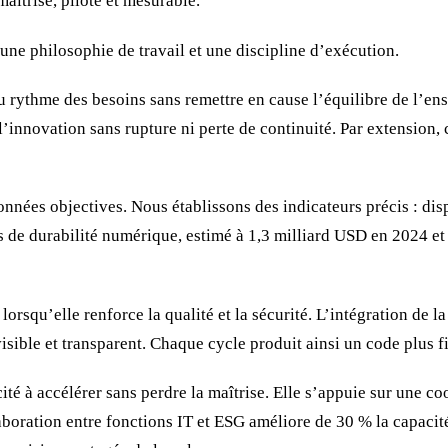
maîtrisé, piloté et mesurable.
s une philosophie de travail et une discipline d’exécution.
u rythme des besoins sans remettre en cause l’équilibre de l’e
nnovation sans rupture ni perte de continuité. Par extension, ce
nnées objectives. Nous établissons des indicateurs précis : disp
es de durabilité numérique, estimé à 1,3 milliard USD en 2024 e
orsqu’elle renforce la qualité et la sécurité. L’intégration de l
ble et transparent. Chaque cycle produit ainsi un code plus fi
ité à accélérer sans perdre la maîtrise. Elle s’appuie sur une c
aboration entre fonctions IT et ESG améliore de 30 % la capacit