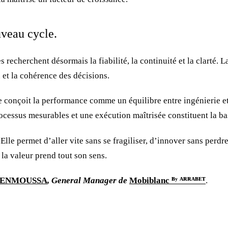
veau cycle.
s recherchent désormais la fiabilité, la continuité et la clarté. L
n et la cohérence des décisions.
e conçoit la performance comme un équilibre entre ingénierie et
processus mesurables et une exécution maîtrisée constituent la b
Elle permet d’aller vite sans se fragiliser, d’innover sans perdr
 la valeur prend tout son sens.
BENMOUSSA
, General Manager de
Mobiblanc ᴮʸ ᴬᴿᴿᴬᴮᴱᵀ
.