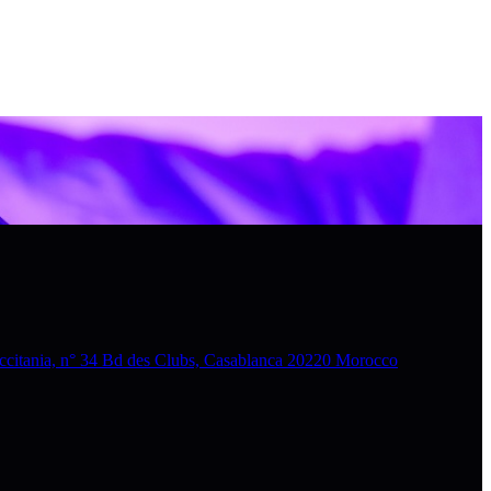
nia, n° 34 Bd des Clubs, Casablanca 20220 Morocco