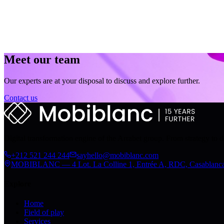
Meet our team
Our experts are at your disposal to discuss and explore further.
Contact us
Digital transformation engine of the Arrabet group. From strategy to 
+212 521 244 244
sayhello@mobiblanc.com
MOBIBLANC — 4 Lot. La Colline 1, Entrée A, RDC, Casablanc
Explore
Home
Field of play
Services