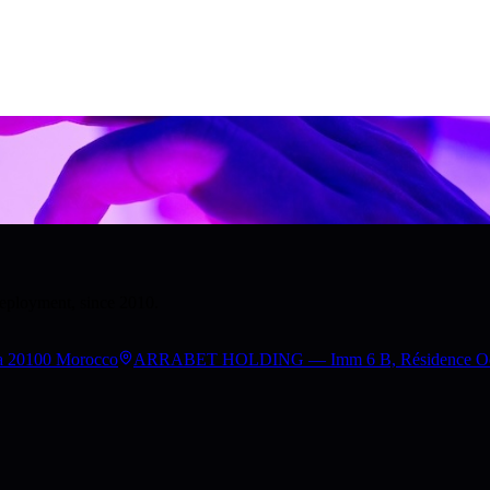
deployment, since 2010.
a 20100 Morocco
ARRABET HOLDING — Imm 6 B, Résidence Occita