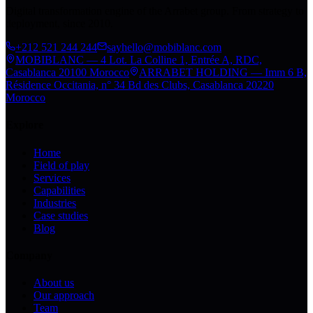
Digital transformation engine of the Arrabet group. From strategy to
deployment, since 2010.
+212 521 244 244
sayhello@mobiblanc.com
MOBIBLANC — 4 Lot. La Colline 1, Entrée A, RDC,
Casablanca 20100 Morocco
ARRABET HOLDING — Imm 6 B,
Résidence Occitania, n° 34 Bd des Clubs, Casablanca 20220
Morocco
Explore
Home
Field of play
Services
Capabilities
Industries
Case studies
Blog
Company
About us
Our approach
Team