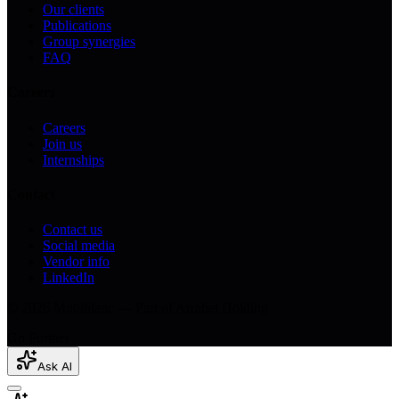
Our clients
Publications
Group synergies
FAQ
Careers
Careers
Join us
Internships
Contact
Contact us
Social media
Vendor info
LinkedIn
© 2026 Mobiblanc — Part of Arrabet Holding
Go Further
Ask AI