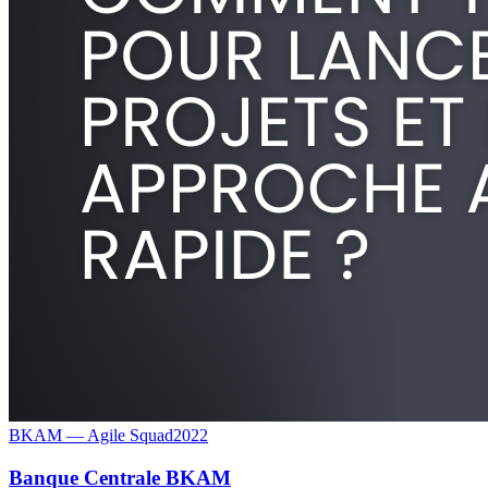
BKAM — Agile Squad
2022
Banque Centrale BKAM