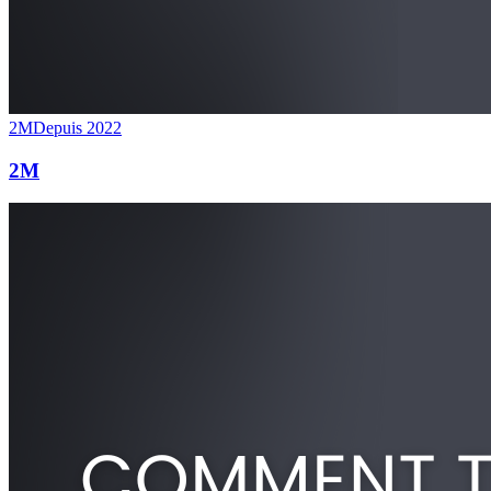
2M
Depuis 2022
2M