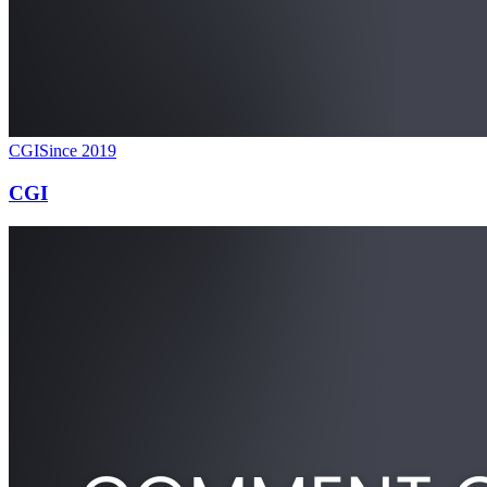
CGI
Since 2019
CGI