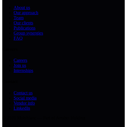
About us
Our approach
Team
Our clients
Publications
Group synergies
FAQ
Careers
Careers
Join us
Internships
Contact
Contact us
Social media
Vendor info
LinkedIn
© 2026 Mobiblanc — Part of Arrabet Holding