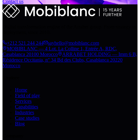
Contact us
Digital transformation engine of the Arrabet group. From strategy to
deployment, since 2010.
+212 521 244 244
sayhello@mobiblanc.com
MOBIBLANC — 4 Lot. La Colline 1, Entrée A, RDC,
Casablanca 20100 Morocco
ARRABET HOLDING — Imm 6 B,
Résidence Occitania, n° 34 Bd des Clubs, Casablanca 20220
Morocco
Explore
Home
Field of play
Services
Capabilities
Industries
Case studies
Blog
Company