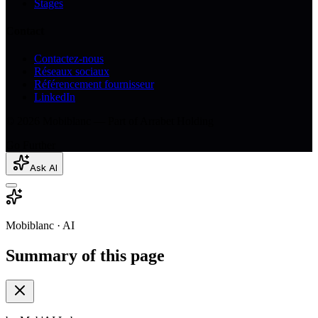
Stages
Contact
Contactez-nous
Réseaux sociaux
Référencement fournisseur
LinkedIn
© 2026 Mobiblanc — Part of Arrabet Holding
Go Further
Ask AI
Mobiblanc · AI
Summary of this page