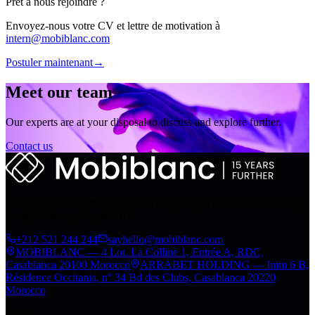
Prêt à nous rejoindre ?
Envoyez-nous votre CV et lettre de motivation à
intern@mobiblanc.com
Postuler maintenant
→
Meet our team
Our experts are at your disposal to discuss and explore further.
Contact us
Moteur de transformation digitale du groupe Arrabet. De la stratégie
au déploiement, depuis 2010.
+212 521 244 244
sayhello@mobiblanc.com
MOBIBLANC — 4 Lot. La Colline 1, Entrée A, RDC,
Casablanca 20100 Morocco
ARRABET HOLDING — Imm 6 B,
Résidence Occitania, n° 34 Bd des Clubs, Casablanca 20220
Morocco