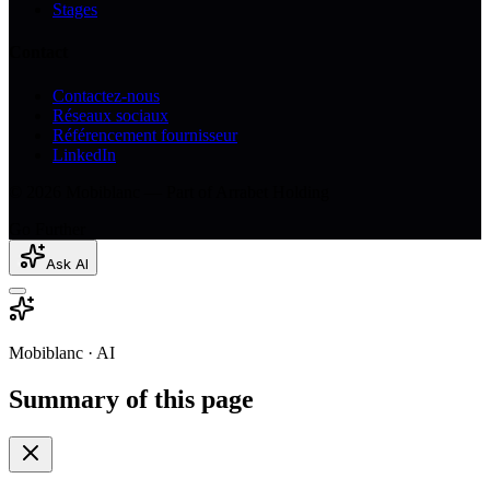
Stages
Contact
Contactez-nous
Réseaux sociaux
Référencement fournisseur
LinkedIn
© 2026 Mobiblanc — Part of Arrabet Holding
Go Further
Ask AI
Mobiblanc · AI
Summary of this page