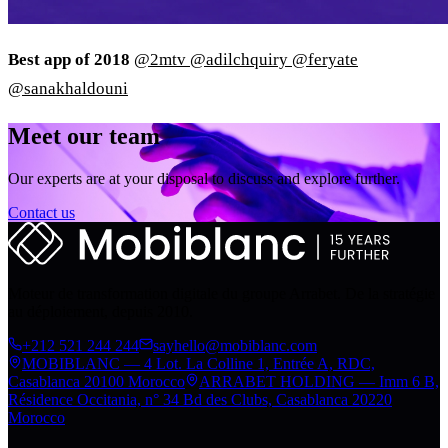
Best app of 2018
@2mtv
@adilchquiry
@feryate
@sanakhaldouni
Meet our team
Our experts are at your disposal to discuss and explore further.
Contact us
Moteur de transformation digitale du groupe Arrabet. De la stratégie
au déploiement, depuis 2010.
+212 521 244 244
sayhello@mobiblanc.com
MOBIBLANC — 4 Lot. La Colline 1, Entrée A, RDC,
Casablanca 20100 Morocco
ARRABET HOLDING — Imm 6 B,
Résidence Occitania, n° 34 Bd des Clubs, Casablanca 20220
Morocco