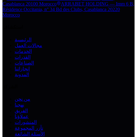
Casablanca 20100 Morocco
ARRABET HOLDING — Imm 6 B,
Résidence Occitania, n° 34 Bd des Clubs, Casablanca 20220
Morocco
استكشاف
الرئيسية
مجالات العمل
الخدمات
القدرات
الصناعات
إنجازاتنا
المدونة
الشركة
من نحن
نهجنا
الفريق
عملاؤنا
المنشورات
تآزر المجموعة
الأسئلة الشائعة