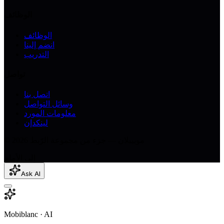
الوظائف
الوظائف
انضم إلينا
التدريب
تواصل
اتصل بنا
وسائل التواصل
معلومات المورد
لينكدإن
© 2026 موبيبلان — جزء من مجموعة الرّبط
إلى الأمام
Ask AI
Mobiblanc · AI