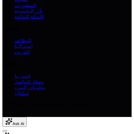
المنشورات
تآزر المجموعة
الأسئلة الشائعة
الوظائف
الوظائف
انضم إلينا
التدريب
تواصل
اتصل بنا
وسائل التواصل
معلومات المورد
لينكدإن
© 2026 موبيبلان — جزء من مجموعة الرّبط
إلى الأمام
Ask AI