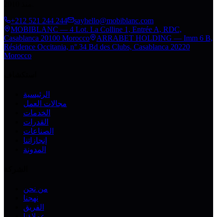
منذ 2010.
+212 521 244 244
sayhello@mobiblanc.com
MOBIBLANC — 4 Lot. La Colline 1, Entrée A, RDC,
Casablanca 20100 Morocco
ARRABET HOLDING — Imm 6 B,
Résidence Occitania, n° 34 Bd des Clubs, Casablanca 20220
Morocco
استكشاف
الرئيسية
مجالات العمل
الخدمات
القدرات
الصناعات
إنجازاتنا
المدونة
الشركة
من نحن
نهجنا
الفريق
عملاؤنا