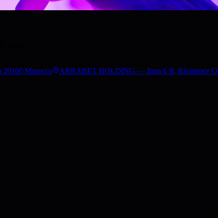
محرّك التحول الرقمي لمجموعة الرّبط. من الاستراتيجية إلى التنفيذ، منذ 2010.
a 20100 Morocco
ARRABET HOLDING — Imm 6 B, Résidence Occita