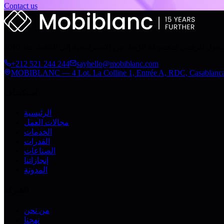
Contact us
+212 521 244 244
sayhello@mobiblanc.com
MOBIBLANC — 4 Lot. La Colline 1, Entrée A, RDC, Casablanc
استكشاف
الرئيسية
مجالات العمل
الخدمات
القدرات
الصناعات
إنجازاتنا
المدونة
الشركة
من نحن
نهجنا