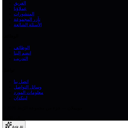
الفريق
عملاؤنا
المنشورات
تآزر المجموعة
الأسئلة الشائعة
الوظائف
الوظائف
انضم إلينا
التدريب
تواصل
اتصل بنا
وسائل التواصل
معلومات المورد
لينكدإن
© 2026 موبيبلان — جزء من مجموعة الرّبط
إلى الأمام
Ask AI