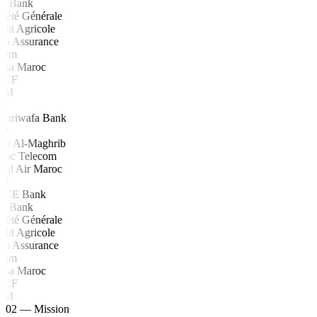
H Bank
iété Générale
dit Agricole
fa Assurance
ham
rsa Maroc
NCF
DM
wi
ijariwafa Bank
P
nk Al-Maghrib
roc Telecom
al Air Maroc
P
CE Bank
H Bank
iété Générale
dit Agricole
fa Assurance
ham
rsa Maroc
NCF
DM
02 — Mission