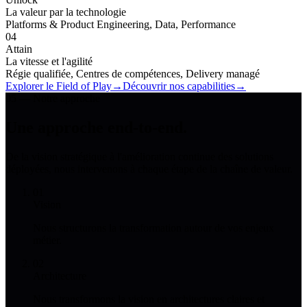
La valeur par la technologie
Platforms & Product Engineering, Data, Performance
04
Attain
La vitesse et l'agilité
Régie qualifiée, Centres de compétences, Delivery managé
Explorer le Field of Play
→
Découvrir nos capabilities
→
05 — Notre approche
Une approche
end-to-end
.
De la vision stratégique à l'amélioration continue des solutions
déployées, nous intervenons à chaque étape de la chaîne de valeur.
01
Vision
Nous structurons la transformation autour de vos enjeux
métier.
02
Architecture
Nous transformons la vision en architectures claires et