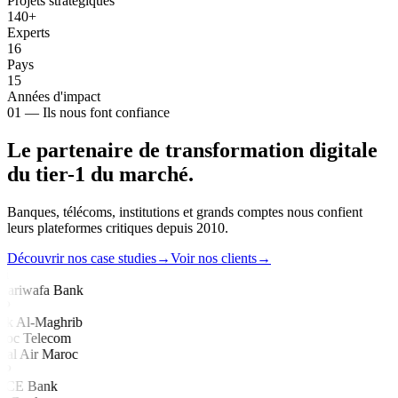
Projets stratégiques
140+
Experts
16
Pays
15
Années d'impact
01 —
Ils nous font confiance
Le partenaire de transformation digitale
du
tier-1
du marché.
Banques, télécoms, institutions et grands comptes nous confient
leurs plateformes critiques depuis 2010.
Découvrir nos case studies
→
Voir nos clients
→
wi
ijariwafa Bank
P
nk Al-Maghrib
roc Telecom
al Air Maroc
P
CE Bank