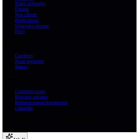
Notre approche
Équipe
Nos clients
Publications
Synergies groupe
FAQ
Carrières
Carrières
Nous rejoindre
Stages
Contact
Contactez-nous
Réseaux sociaux
Référencement fournisseur
LinkedIn
© 2026 Mobiblanc — Part of Arrabet Holding
Go Further
Ask AI