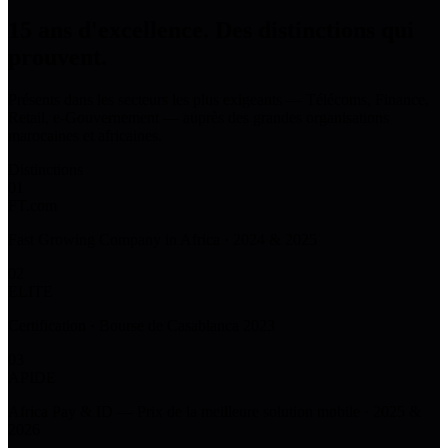
15 ans d'excellence.
Des distinctions qui
prouvent.
Présents dans les secteurs les plus exigeants — Télécoms, Finance,
Retail, e-Gouvernement — auprès des grandes organisations
marocaines et africaines.
Distinctions
01
FT.com
Fast Growing Company in Africa · 2024 & 2025
02
ELITE
Certification · Bourse de Casablanca 2023
03
APIDE
Africa Pay & ID — Prix de la meilleure solution mobile · 2025 &
2026