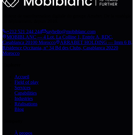
Moteur de transformation digitale du groupe Arrabet. De la stratégie
au déploiement, depuis 2010.
+212 521 244 244
sayhello@mobiblanc.com
MOBIBLANC — 4 Lot. La Colline 1, Entrée A, RDC,
Casablanca 20100 Morocco
ARRABET HOLDING — Imm 6 B,
Résidence Occitania, n° 34 Bd des Clubs, Casablanca 20220
Morocco
Explorer
Accueil
Field of play
Services
Capabilities
Industries
Réalisations
Blog
Company
À propos