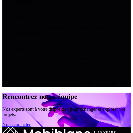
actionnables.
03
Build
Nous concrétisons les stratégies par des solutions
opérationnelles.
04
Run
Nous sécurisons la performance dans la durée.
05
Transfer
Nous transférons les savoirs pour créer de l'autonomie.
Rencontrez notre équipe
Nos experts sont à votre disposition pour échanger et explorer vos
projets.
Nous contacter